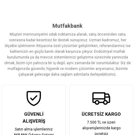
Bu ürünün fiyat bilgisi, resim, ürün açıklamalarında ve diğer
konularda yetersiz gördüğünüz noktaları öneri formunu kullanarak
tarafımıza iletebilirsiniz.
Görüş ve önerileriniz için teşekkür ederiz.
Mutfakbank
Müşteri memnuniyetini odak noktamıza alarak, satış öncesinden satış
Ürün resmi kalitesiz, bozuk veya görüntülenemiyor.
sonrasına kadar kesintisiz bir destek sunuyoruz. Uzman kadromuz, her
ölçekte işletmenin ihtiyacına özel çözümler geliştirirken, referanslarımız ise
Ürün açıklamasında eksik bilgiler bulunuyor.
kalitemizin en güçlü kanıtı olarak karşınıza çıkıyor. Endüstriyel mutfak
Ürün bilgilerinde hatalar bulunuyor.
kurulumunda ya da mevcut sistemlerinizi geliştirme sürecinde yanınızda
olmak, bizim için yalnızca bir iş değil; aynı zamanda bir sorumluluktur. Siz de
Ürün fiyatı diğer sitelerden daha pahalı.
mutfağınızda güvenilir, hijyenik ve modern çözümler arıyorsanız, bizimle
Bu ürüne benzer farklı alternatifler olmalı.
çalışarak geleceğe daha sağlam adımlarla ilerleyebilirsiniz.
Gönder
GÜVENLİ
ÜCRETSİZ KARGO
ALIŞVERİŞ
7.500 TL ve üzeri
alışverişlerinizde kargo
Satın alma işlemleriniz
ücretsiz