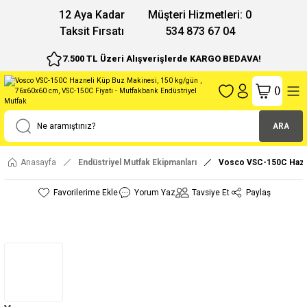
12 Aya Kadar
Müşteri Hizmetleri: 0
Taksit Fırsatı
534 873 67 04
7.500 TL Üzeri Alışverişlerde KARGO BEDAVA!
(
)
ARA
Anasayfa
Endüstriyel Mutfak Ekipmanları
Vosco VSC-150C Hazne
Yorum Yaz
Tavsiye Et
Paylaş