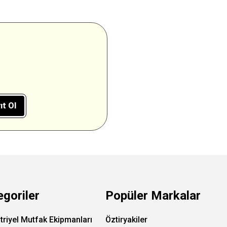
ıt Ol
egoriler
Popüler Markalar
triyel Mutfak Ekipmanları
Öztiryakiler