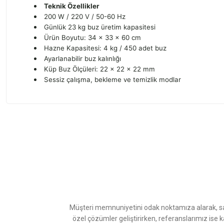
Teknik Özellikler
200 W / 220 V / 50-60 Hz
Günlük 23 kg buz üretim kapasitesi
Ürün Boyutu: 34 x 33 x 60 cm
Hazne Kapasitesi: 4 kg / 450 adet buz
Ayarlanabilir buz kalınlığı
Küp Buz Ölçüleri: 22 x 22 x 22 mm
Sessiz çalışma, bekleme ve temizlik modlar
Bu ürünün fiyat bilgisi, resim, ürün açıklamalarında ve diğer konularda
Görüş ve önerileriniz için teşekkür ederiz.
Ürün resmi kalitesiz, bozuk veya görüntülenemiyor.
Ürün açıklamasında eksik bilgiler bulunuyor.
Ürün bilgilerinde hatalar bulunuyor.
Ürün fiyatı diğer sitelerden daha pahalı.
Müşteri memnuniyetini odak noktamıza alarak, sat
Bu ürüne benzer farklı alternatifler olmalı.
özel çözümler geliştirirken, referanslarımız ise 